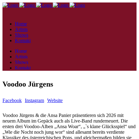
Home
Artists
Shows
Kontakt
Home
Artists
Shows
Kontakt
Voodoo Jürgens
Facebook
Instagram
Website
Voodoo Jürgens & die Ansa Panier präsentieren sich 2026 mit
neuem Album im Gepäck auch als Live-Band runderneuert. Die
ersten drei Voodoo-Alben „Ansa Woar“, „`s klane Glücksspiel“ und
„Wie die Nocht noch jung wor“ sind allesamt bereits verdiente
Klassiker des österreichischen Pops, und gleichermaßen bilden sie