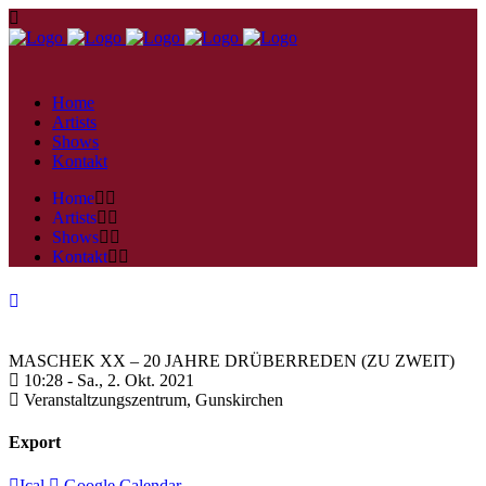
Home
Artists
Shows
Kontakt
Home
Artists
Shows
Kontakt
MASCHEK XX – 20 JAHRE DRÜBERREDEN (ZU ZWEIT)
10:28 -
Sa., 2. Okt. 2021
Veranstaltzungszentrum,
Gunskirchen
Export
Ical
Google Calendar