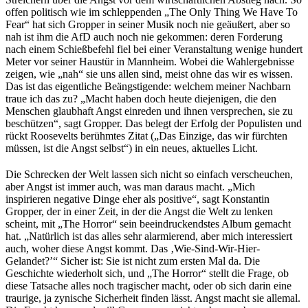
offen politisch wie im schleppenden „The Only Thing We Have To
Fear“ hat sich Gropper in seiner Musik noch nie geäußert, aber so
nah ist ihm die AfD auch noch nie gekommen: deren Forderung
nach einem Schießbefehl fiel bei einer Veranstaltung wenige hundert
Meter vor seiner Haustür in Mannheim. Wobei die Wahlergebnisse
zeigen, wie „nah“ sie uns allen sind, meist ohne das wir es wissen.
Das ist das eigentliche Beängstigende: welchem meiner Nachbarn
traue ich das zu? „Macht haben doch heute diejenigen, die den
Menschen glaubhaft Angst einreden und ihnen versprechen, sie zu
beschützen“, sagt Gropper. Das belegt der Erfolg der Populisten und
rückt Roosevelts berühmtes Zitat („Das Einzige, das wir fürchten
müssen, ist die Angst selbst“) in ein neues, aktuelles Licht.
Die Schrecken der Welt lassen sich nicht so einfach verscheuchen,
aber Angst ist immer auch, was man daraus macht. „Mich
inspirieren negative Dinge eher als positive“, sagt Konstantin
Gropper, der in einer Zeit, in der die Angst die Welt zu lenken
scheint, mit „The Horror“ sein beeindruckendstes Album gemacht
hat. „Natürlich ist das alles sehr alarmierend, aber mich interessiert
auch, woher diese Angst kommt. Das ‚Wie-Sind-Wir-Hier-
Gelandet?’“ Sicher ist: Sie ist nicht zum ersten Mal da. Die
Geschichte wiederholt sich, und „The Horror“ stellt die Frage, ob
diese Tatsache alles noch tragischer macht, oder ob sich darin eine
traurige, ja zynische Sicherheit finden lässt. Angst macht sie allemal.