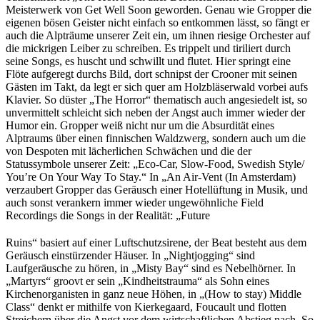
Meisterwerk von Get Well Soon geworden. Genau wie Gropper die
eigenen bösen Geister nicht einfach so entkommen lässt, so fängt er
auch die Alpträume unserer Zeit ein, um ihnen riesige Orchester auf
die mickrigen Leiber zu schreiben. Es trippelt und tiriliert durch
seine Songs, es huscht und schwillt und flutet. Hier springt eine
Flöte aufgeregt durchs Bild, dort schnipst der Crooner mit seinen
Gästen im Takt, da legt er sich quer am Holzbläserwald vorbei aufs
Klavier. So düster „The Horror“ thematisch auch angesiedelt ist, so
unvermittelt schleicht sich neben der Angst auch immer wieder der
Humor ein. Gropper weiß nicht nur um die Absurdität eines
Alptraums über einen finnischen Waldzwerg, sondern auch um die
von Despoten mit lächerlichen Schwächen und die der
Statussymbole unserer Zeit: „Eco-Car, Slow-Food, Swedish Style/
You’re On Your Way To Stay.“ In „An Air-Vent (In Amsterdam)
verzaubert Gropper das Geräusch einer Hotellüftung in Musik, und
auch sonst verankern immer wieder ungewöhnliche Field
Recordings die Songs in der Realität: „Future
Ruins“ basiert auf einer Luftschutzsirene, der Beat besteht aus dem
Geräusch einstürzender Häuser. In „Nightjogging“ sind
Laufgeräusche zu hören, in „Misty Bay“ sind es Nebelhörner. In
„Martyrs“ groovt er sein „Kindheitstrauma“ als Sohn eines
Kirchenorganisten in ganz neue Höhen, in „(How to stay) Middle
Class“ denkt er mithilfe von Kierkegaard, Foucault und flotten
Streichern über die Angst vor dem wirtschaftlichen Abstieg nach. So