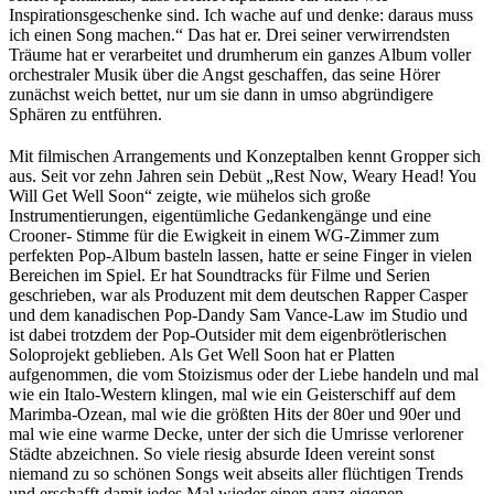
Inspirationsgeschenke sind. Ich wache auf und denke: daraus muss
ich einen Song machen.“ Das hat er. Drei seiner verwirrendsten
Träume hat er verarbeitet und drumherum ein ganzes Album voller
orchestraler Musik über die Angst geschaffen, das seine Hörer
zunächst weich bettet, nur um sie dann in umso abgründigere
Sphären zu entführen.
Mit filmischen Arrangements und Konzeptalben kennt Gropper sich
aus. Seit vor zehn Jahren sein Debüt „Rest Now, Weary Head! You
Will Get Well Soon“ zeigte, wie mühelos sich große
Instrumentierungen, eigentümliche Gedankengänge und eine
Crooner- Stimme für die Ewigkeit in einem WG-Zimmer zum
perfekten Pop-Album basteln lassen, hatte er seine Finger in vielen
Bereichen im Spiel. Er hat Soundtracks für Filme und Serien
geschrieben, war als Produzent mit dem deutschen Rapper Casper
und dem kanadischen Pop-Dandy Sam Vance-Law im Studio und
ist dabei trotzdem der Pop-Outsider mit dem eigenbrötlerischen
Soloprojekt geblieben. Als Get Well Soon hat er Platten
aufgenommen, die vom Stoizismus oder der Liebe handeln und mal
wie ein Italo-Western klingen, mal wie ein Geisterschiff auf dem
Marimba-Ozean, mal wie die größten Hits der 80er und 90er und
mal wie eine warme Decke, unter der sich die Umrisse verlorener
Städte abzeichnen. So viele riesig absurde Ideen vereint sonst
niemand zu so schönen Songs weit abseits aller flüchtigen Trends
und erschafft damit jedes Mal wieder einen ganz eigenen