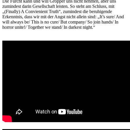
Die Furcht kann und will Gropper uns nicht nehmen, aber uns
zumindest darin Gesellschaft leisten. So steht am Schluss, mit
„(Finally) A Convienient Truth“, zumindest die beruhigende
Erkenntnis, dass wir mit der Angst nicht allein sind: „It’s sure/ And
will always be/ This is no cure/ But company/ So join hands/ In
horror unite!/ Together we stand/ In darkest night.“