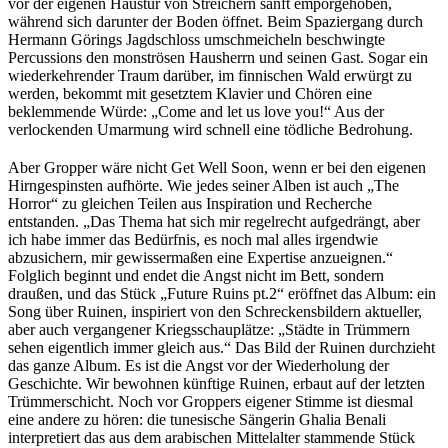
vor der eigenen Haustür von Streichern sanft emporgehoben,
während sich darunter der Boden öffnet. Beim Spaziergang durch
Hermann Görings Jagdschloss umschmeicheln beschwingte
Percussions den monströsen Hausherrn und seinen Gast. Sogar ein
wiederkehrender Traum darüber, im finnischen Wald erwürgt zu
werden, bekommt mit gesetztem Klavier und Chören eine
beklemmende Würde: „Come and let us love you!“ Aus der
verlockenden Umarmung wird schnell eine tödliche Bedrohung.
Aber Gropper wäre nicht Get Well Soon, wenn er bei den eigenen
Hirngespinsten aufhörte. Wie jedes seiner Alben ist auch „The
Horror“ zu gleichen Teilen aus Inspiration und Recherche
entstanden. „Das Thema hat sich mir regelrecht aufgedrängt, aber
ich habe immer das Bedürfnis, es noch mal alles irgendwie
abzusichern, mir gewissermaßen eine Expertise anzueignen.“
Folglich beginnt und endet die Angst nicht im Bett, sondern
draußen, und das Stück „Future Ruins pt.2“ eröffnet das Album: ein
Song über Ruinen, inspiriert von den Schreckensbildern aktueller,
aber auch vergangener Kriegsschauplätze: „Städte in Trümmern
sehen eigentlich immer gleich aus.“ Das Bild der Ruinen durchzieht
das ganze Album. Es ist die Angst vor der Wiederholung der
Geschichte. Wir bewohnen künftige Ruinen, erbaut auf der letzten
Trümmerschicht. Noch vor Groppers eigener Stimme ist diesmal
eine andere zu hören: die tunesische Sängerin Ghalia Benali
interpretiert das aus dem arabischen Mittelalter stammende Stück