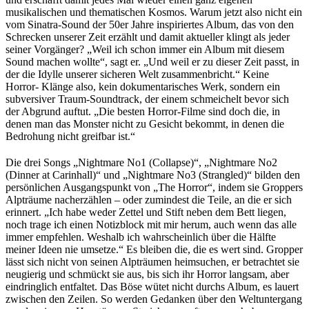
musikalischen und thematischen Kosmos. Warum jetzt also nicht ein
vom Sinatra-Sound der 50er Jahre inspiriertes Album, das von den
Schrecken unserer Zeit erzählt und damit aktueller klingt als jeder
seiner Vorgänger? „Weil ich schon immer ein Album mit diesem
Sound machen wollte“, sagt er. „Und weil er zu dieser Zeit passt, in
der die Idylle unserer sicheren Welt zusammenbricht.“ Keine
Horror- Klänge also, kein dokumentarisches Werk, sondern ein
subversiver Traum-Soundtrack, der einem schmeichelt bevor sich
der Abgrund auftut. „Die besten Horror-Filme sind doch die, in
denen man das Monster nicht zu Gesicht bekommt, in denen die
Bedrohung nicht greifbar ist.“
Die drei Songs „Nightmare No1 (Collapse)“, „Nightmare No2
(Dinner at Carinhall)“ und „Nightmare No3 (Strangled)“ bilden den
persönlichen Ausgangspunkt von „The Horror“, indem sie Groppers
Alpträume nacherzählen – oder zumindest die Teile, an die er sich
erinnert. „Ich habe weder Zettel und Stift neben dem Bett liegen,
noch trage ich einen Notizblock mit mir herum, auch wenn das alle
immer empfehlen. Weshalb ich wahrscheinlich über die Hälfte
meiner Ideen nie umsetze.“ Es bleiben die, die es wert sind. Gropper
lässt sich nicht von seinen Alpträumen heimsuchen, er betrachtet sie
neugierig und schmückt sie aus, bis sich ihr Horror langsam, aber
eindringlich entfaltet. Das Böse wütet nicht durchs Album, es lauert
zwischen den Zeilen. So werden Gedanken über den Weltuntergang