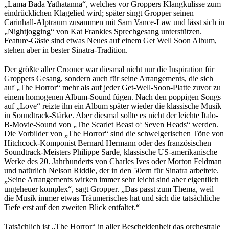
„Lama Bada Yathatanna“, welches vor Groppers Klangkulisse zum
eindrücklichen Klagelied wird; später singt Gropper seinen
Carinhall-Alptraum zusammen mit Sam Vance-Law und lässt sich in
„Nightjogging“ von Kat Frankies Sprechgesang unterstützen.
Feature-Gäste sind etwas Neues auf einem Get Well Soon Album,
stehen aber in bester Sinatra-Tradition.
Der größte aller Crooner war diesmal nicht nur die Inspiration für
Groppers Gesang, sondern auch für seine Arrangements, die sich
auf „The Horror“ mehr als auf jeder Get-Well-Soon-Platte zuvor zu
einem homogenen Album-Sound fügen. Nach den poppigen Songs
auf „Love“ reizte ihn ein Album später wieder die klassische Musik
in Soundtrack-Stärke. Aber diesmal sollte es nicht der leichte Italo-
B-Movie-Sound von „The Scarlet Beast o‘ Seven Heads“ werden.
Die Vorbilder von „The Horror“ sind die schwelgerischen Töne von
Hitchcock-Komponist Bernard Hermann oder des französischen
Soundtrack-Meisters Philippe Sarde, klassische US-amerikanische
Werke des 20. Jahrhunderts von Charles Ives oder Morton Feldman
und natürlich Nelson Riddle, der in den 50ern für Sinatra arbeitete.
„Seine Arrangements wirken immer sehr leicht sind aber eigentlich
ungeheuer komplex“, sagt Gropper. „Das passt zum Thema, weil
die Musik immer etwas Träumerisches hat und sich die tatsächliche
Tiefe erst auf den zweiten Blick entfaltet.“
Tatsächlich ist „The Horror“ in aller Bescheidenheit das orchestrale