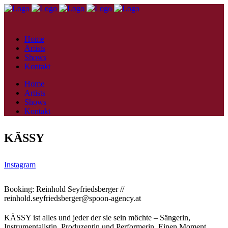
Home
Artists
Shows
Kontakt
Home
Artists
Shows
Kontakt
KÄSSY
Instagram
Booking: Reinhold Seyfriedsberger //
reinhold.seyfriedsberger@
spoon-agency.at
KÄSSY ist alles und jeder der sie sein möchte – Sängerin,
Instrumentalistin, Produzentin und Performerin. Einen Moment